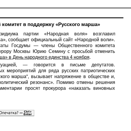
 комитет в поддержку «Русского марша»
зидиума партии «Народная воля» возглавил
а», сообщает официальный сайт «Народной воли».
утаты Госдумы — члены Общественного комитета
курору Москвы Юрию Семину с просьбой отменить
ша» в День народного единства 4 ноября
.
уацией, — говорится в письме депутатов.
х мероприятий для ряда русских патриотических
ского марша“, вызывает напряжение в обществе и,
 политический резонанс». Помимо отмены решения
аментарии просят прокурора «наказать виновных