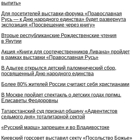
выпить»
Для посетителей выставки-форума «Православная
Русь — к Дню народного единства» будет развернута
экспозиция «Просвещение через книгу»
Вторые республиканские Рождественские чтения
в Якутии
Акция «Книги для соотечественников Ливана» пройдет
в рамках выставки «Православная Русь»
В Адыгее открылся детский паломнический сбор,
посвященный Дню народного единства
Более 80% жителей России считают себя христианами
В Москве пройдет спектакль о детских годах прпмц.
Елисаветы Феодоровны
Татарстанский суд признал общину «Адвентистов
седьмого дня» тоталитарной сектой
«Русский марш» запрещен и во Владивостоке
Киевский горсовет выставил секту «Посольство Божье»