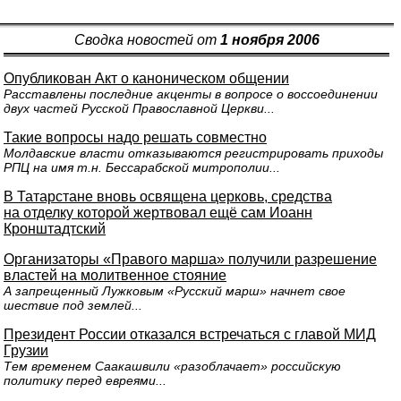
Сводка новостей от
1 ноября 2006
Опубликован Акт о каноническом общении
Расставлены последние акценты в вопросе о воссоединении
двух частей Русской Православной Церкви...
Такие вопросы надо решать совместно
Молдавские власти отказываются регистрировать приходы
РПЦ на имя т.н. Бессарабской митрополии...
В Татарстане вновь освящена церковь, средства
на отделку которой жертвовал ещё сам Иоанн
Кронштадтский
Организаторы «Правого марша» получили разрешение
властей на молитвенное стояние
А запрещенный Лужковым «Русский марш» начнет свое
шествие под землей...
Президент России отказался встречаться с главой МИД
Грузии
Тем временем Саакашвили «разоблачает» российскую
политику перед евреями...