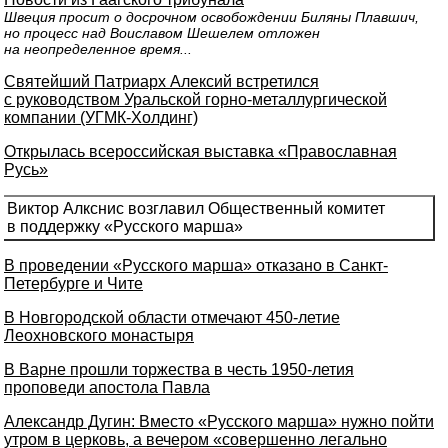
Швеция просит о досрочном освобождении Биляны Плавшич,
но процесс над Воиславом Шешелем отложен
на неопределенное время...
Святейший Патриарх Алексий встретился
с руководством Уральской горно-металлургической
компании (УГМК-Холдинг)
Открылась всероссийская выставка «Православная
Русь»
Виктор Алкснис возглавил Общественный комитет
в поддержку «Русского марша»
В проведении «Русского марша» отказано в Санкт-
Петербурге и Чите
В Новгородской области отмечают 450-летие
Леохновского монастыря
В Варне прошли торжества в честь 1950-летия
проповеди апостола Павла
Александр Дугин: Вместо «Русского марша» нужно пойти
утром в церковь, а вечером «совершенно легально