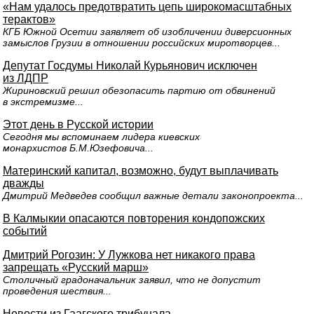
«Нам удалось предотвратить цепь широкомасштабных
терактов»
КГБ Южной Осетии заявляет об изобличении диверсионных
замыслов Грузии в отношении российских миротворцев...
Депутат Госдумы Николай Курьянович исключен
из ЛДПР
Жириновский решил обезопасить партию от обвинений
в экстремизме...
Этот день в Русской истории
Сегодня мы вспоминаем лидера киевских
монархистов Б.М.Юзефовича...
Материнский капитал, возможно, будут выплачивать
дважды
Дмитрий Медведев сообщил важные детали законопроекта...
В Калмыкии опасаются повторения кондопожских
событий
Дмитрий Рогозин: У Лужкова нет никакого права
запрещать «Русский марш»
Столичный градоначальник заявил, что не допустит
проведения шествия...
Новости из Гаагского трибунала