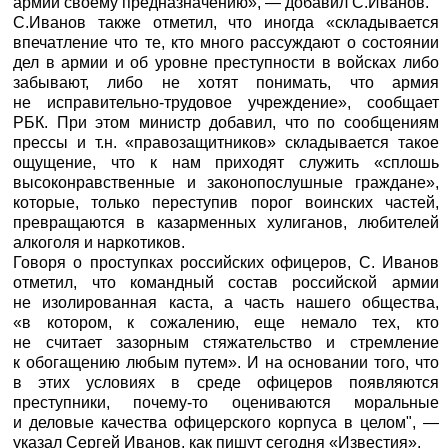
армии своему предназначению», — добавил С.Иванов.
С.Иванов также отметил, что иногда «складывается
впечатление что те, кто много рассуждают о состоянии
дел в армии и об уровне преступности в войсках либо
забывают, либо не хотят понимать, что армия
не исправительно-трудовое учреждение», сообщает
РБК
. При этом министр добавил, что по сообщениям
прессы и т.н. «правозащитников» складывается такое
ощущение, что к нам приходят служить «сплошь
высоконравственные и законопослушные граждане»,
которые, только переступив порог воинских частей,
превращаются в казарменных хулиганов, любителей
алкоголя и наркотиков.
Говоря о проступках российских офицеров, С. Иванов
отметил, что командный состав российской армии
не изолированная каста, а часть нашего общества,
«в котором, к сожалению, еще немало тех, кто
не считает зазорным стяжательство и стремление
к обогащению любым путем». И на основании того, что
в этих условиях в среде офицеров появляются
преступники, почему-то оцениваются моральные
и деловые качества офицерского корпуса в целом", —
указал Сергей Иванов, как пишут сегодня «Известия».