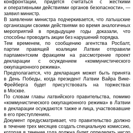
конфронтации, придется считаться с жесткими
и оперативными действиями органов безопасности», —
заявил министр.
В заявлении министра подчеркивается, что латышские
организации своими действиями во время аналогичных
мероприятий в предыдущие годы доказали, что
способны проводить акции без нарушений порядка.
Тем временем, по сообщению агентства
Росбалт
,
партии правящей коалиции Латвии отправили
парламентским фракциям на рассмотрение проект
декларации с осуждением «коммунистического
оккупационного режима».
Предполагается, что декларация может быть принята
в День Победы, когда президент Латвии Вайра Вике-
Фрейберга будет присутствовать на торжествах
в Москве.
По словам главы латвийского правительства, помимо
«коммунистического оккупационного режима» в Латвии
в декларации осуждаются также и лица, участвовавшие
в его преступлениях.
Документ предусматривает, что правительство должно
в течение трех месяцев создать специальную комиссию,
которая в течение года должна будет определить число