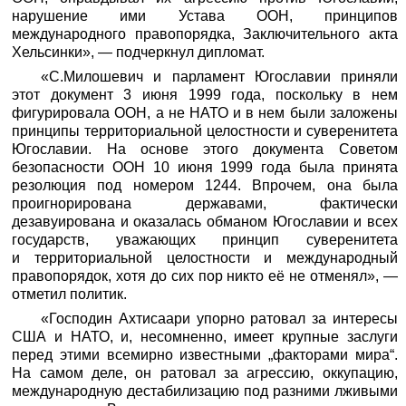
нарушение ими Устава ООН, принципов
международного правопорядка, Заключительного акта
Хельсинки», — подчеркнул дипломат.
«С.Милошевич и парламент Югославии приняли
этот документ 3 июня 1999 года, поскольку в нем
фигурировала ООН, а не НАТО и в нем были заложены
принципы территориальной целостности и суверенитета
Югославии. На основе этого документа Советом
безопасности ООН 10 июня 1999 года была принята
резолюция под номером 1244. Впрочем, она была
проигнорирована державами, фактически
дезавуирована и оказалась обманом Югославии и всех
государств, уважающих принцип суверенитета
и территориальной целостности и международный
правопорядок, хотя до сих пор никто её не отменял», —
отметил политик.
«Господин Ахтисаари упорно ратовал за интересы
США и НАТО, и, несомненно, имеет крупные заслуги
перед этими всемирно известными „факторами мира“.
На самом деле, он ратовал за агрессию, оккупацию,
международную дестабилизацию под разними лживыми