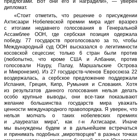
предлогами. Вот они его и наградили», — уверен
дипломат.
«Стоит отметить, что решение о присуждении
Ахтисаари Нобелевской премии мира идет вразрез
с итогами недавнего голосования в Генеральной
Ассамблее ООН, где сербская позиция одержала
победу. 77 государств проголосовало за то, чтобы
Международный суд ООН высказался о легитимности
косовской сецессии; только 6 стран были против
(любопытно, что кроме США и Албании, против
голосовали Науру, Палау, Маршальские Острова
и Микронезия). Из 27 государств-членов Евросоюза 22
воздержалась, а сербское предложение поддержали
Испания, Греция, Кипр, Румыния и Словакия. Хотя
из результатов данного голосования нельзя делать
особо крупные выводы, они все-таки показывают
желание большинства государств мира уважать
ценности международного правопорядка. Я уверен, что
нельзя молчать о таких нобелевских премиях
и „лауреатах мира“, как г-н Ахтисаари. Иначе
мы вынуждены будем и в дальнейшем встречаться
и принимать подобных „миротворцев“ в разных точках