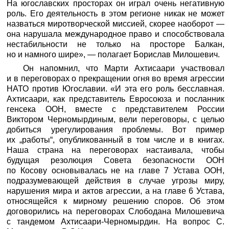
На югославских просторах он играл очень негативную
роль. Его деятельность в этом регионе никак не может
назваться миротворческой миссией, скорее наоборот —
она нарушала международное право и способствовала
нестабильности не только на просторе Балкан,
но и намного шире», — полагает Борислав Милошевич.
Он напомнил, что Марти Ахтисаари участвовал
и в переговорах о прекращении огня во время агрессии
НАТО против Югославии. «И эта его роль бесславная.
Ахтисаари, как представитель Евросоюза и посланник
генсека ООН, вместе с представителем России
Виктором Черномырдиным, вели переговоры, с целью
добиться урегулирования проблемы. Вот пример
их „работы“, опубликованный в том числе и в книгах.
Наша страна на переговорах настаивала, чтобы
будущая резолюция Совета безопасности ООН
по Косову основывалась не на главе 7 Устава ООН,
подразумевающей действия в случае угрозы миру,
нарушения мира и актов агрессии, а на главе 6 Устава,
относящейся к мирному решению споров. Об этом
договорились на переговорах Слободана Милошевича
с тандемом Ахтисаари-Черномырдин. На вопрос С.