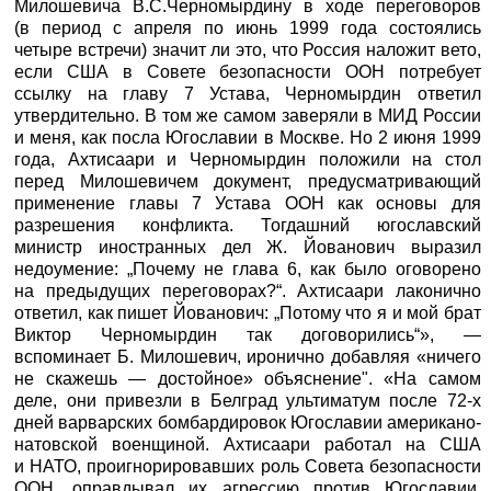
Милошевича В.С.Черномырдину в ходе переговоров
(в период с апреля по июнь 1999 года состоялись
четыре встречи) значит ли это, что Россия наложит вето,
если США в Совете безопасности ООН потребует
ссылку на главу 7 Устава, Черномырдин ответил
утвердительно. В том же самом заверяли в МИД России
и меня, как посла Югославии в Москве. Но 2 июня 1999
года, Ахтисаари и Черномырдин положили на стол
перед Милошевичем документ, предусматривающий
применение главы 7 Устава ООН как основы для
разрешения конфликта. Тогдашний югославский
министр иностранных дел Ж. Йованович выразил
недоумение: „Почему не глава 6, как было оговорено
на предыдущих переговорах?“. Ахтисаари лаконично
ответил, как пишет Йованович: „Потому что я и мой брат
Виктор Черномырдин так договорились“», —
вспоминает Б. Милошевич, иронично добавляя «ничего
не скажешь — достойное» объяснение". «На самом
деле, они привезли в Белград ультиматум после 72-х
дней варварских бомбардировок Югославии американо-
натовской военщиной. Ахтисаари работал на США
и НАТО, проигнорировавших роль Совета безопасности
ООН, оправдывал их агрессию против Югославии,