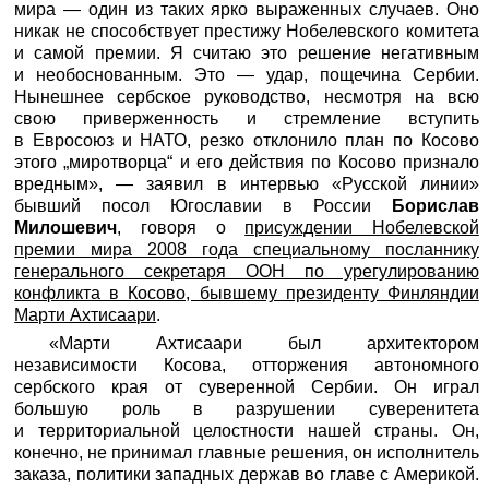
мира — один из таких ярко выраженных случаев. Оно
никак не способствует престижу Нобелевского комитета
и самой премии. Я считаю это решение негативным
и необоснованным. Это — удар, пощечина Сербии.
Нынешнее сербское руководство, несмотря на всю
свою приверженность и стремление вступить
в Евросоюз и НАТО, резко отклонило план по Косово
этого „миротворца“ и его действия по Косово признало
вредным», — заявил в интервью «Русской линии»
бывший посол Югославии в России
Борислав
Милошевич
, говоря о
присуждении Нобелевской
премии мира 2008 года специальному посланнику
генерального секретаря ООН по урегулированию
конфликта в Косово, бывшему президенту Финляндии
Марти Ахтисаари
.
«Марти Ахтисаари был архитектором
независимости Косова, отторжения автономного
сербского края от суверенной Сербии. Он играл
большую роль в разрушении суверенитета
и территориальной целостности нашей страны. Он,
конечно, не принимал главные решения, он исполнитель
заказа, политики западных держав во главе с Америкой.