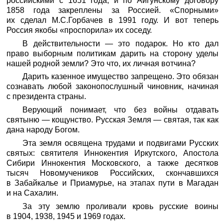
российскими с 1651 года, и по Айгунскому договору
1858 года закреплены за Россией. «Спорными»
их сделал М.С.Горбачев в 1991 году. И вот теперь
Россия якобы «проспорила» их соседу.
В действительности — это подарок. Но кто дал
право выборным политикам дарить на сторону уделы
нашей родной земли? Это что, их личная вотчина?
Дарить казенное имущество запрещено. Это обязан
сознавать любой законопослушный чиновник, начиная
с президента страны.
Верующий понимает, что без войны отдавать
святыню — кощунство. Русская Земля — святая, так как
дана народу Богом.
Эта земля освящена трудами и подвигами Русских
святых: святителя Иннокентия Иркутского, Апостола
Сибири Иннокентия Московского, а также десятков
тысяч Новомучеников Российских, скончавшихся
в Забайкалье и Приамурье, на этапах пути в Магадан
и на Сахалин.
За эту землю проливали кровь русские воины
в 1904, 1938, 1945 и 1969 годах.