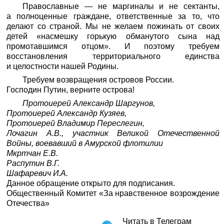
Православные — не маргиналы и не сектанты,
а полноценные граждане, ответственные за то, что
делают со страной. Мы не желаем пожинать от своих
детей «насмешку горькую обманутого сына над
промотавшимся отцом». И поэтому требуем
восстановления территориального единства
и целостности нашей Родины.
Требуем возвращения островов России.
Господин Путин, верните острова!
Протоиерей Александр Шаргунов,
Протоиерей Александр Кузяев,
Протоиерей Владимир Переслегин,
Лочагин А.В., участник Великой Отечественной
Войны, воевавший в Амурской флотилии
Мкртчан Е.В.
Распутин В.Г.
Шафаревич И.А.
Данное обращение открыто для подписания.
Общественный Комитет «За нравственное возрождение
Отечества»
Читать в Телеграм