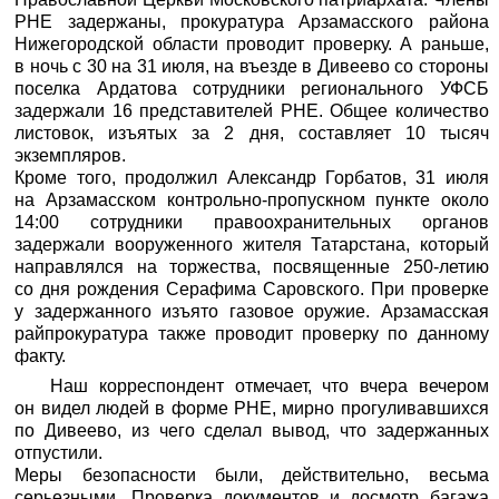
РНЕ задержаны, прокуратура Арзамасского района
Нижегородской области проводит проверку. А раньше,
в ночь с 30 на 31 июля, на въезде в Дивеeво со стороны
поселка Ардатова сотрудники регионального УФСБ
задержали 16 представителей РНЕ. Общее количество
листовок, изъятых за 2 дня, составляет 10 тысяч
экземпляров.
Кроме того, продолжил Александр Горбатов, 31 июля
на Арзамасском кoнтрольно-пропускном пункте около
14:00 сотрудники правоохранительных органов
задержали вооруженного жителя Татарстана, который
направлялся на торжества, посвященные 250-летию
со дня рождения Серафима Саровского. При проверке
у задержанного изъято газовое оружие. Арзамасская
райпрокуратура также проводит проверку по данному
факту.
Наш корреспондент отмечает, что вчера вечером
он видел людей в форме РНЕ, мирно прогуливавшихся
по Дивеево, из чего сделал вывод, что задержанных
отпустили.
Меры безопасности были, действительно, весьма
серьезными. Проверка документов и досмотр багажа