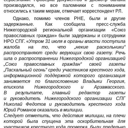
производился, но все паломники с пониманием
относились к таким мерам, отмечает корреспондент РЛ.
Однако, помимо членов РНЕ, были и другие
задержанные. Как сообщила пресс-служба
Нижегородской региональной организации «Союз
православных граждан» были задержаны и сотрудники
НРО СПГ. «
Утром 31 июля в органы власти поступила
жалоба на то, что „некие раскольники“
распространяют среди верующих свою газету. Речь
шла о распространении Нижегородской организацией
„Союз православных граждан“ своей газеты
„Пасхальный огонь“ среди участников крестного хода,
информационной поддержкой которого организация
занимается по благословению Владыки Георгия,
епископа Нижегородского и Арзамасского.
В результате, главный редактор газеты
и руководитель Нижегородского организации СПГ
Николай Федотов и руководитель крестного хода
Юрий Романов оказались в милиции.
Следует отметить, что действия милиции, на плечи
которой была спущена эта оскорбительная для
участников крестного хода проверка, были предельно