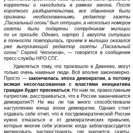
корректны и находились в рамках закона. После
короткого разбирательства, все обвинения были
признаны необоснованными, редактор газеты
„Пасхальный огонь“ был отпущен, а несколько номеров
газеты были подарены сотрудникам милиции
по их просьбе. Однако, наутро 1 августа ситуации
в точности повторилась, причем в милиции оказался
уже выпускающий редактор газеты „Пасхальный
огонь“ Сергей Чесноков
», — говорится в сообщении
пресс-службы НРО СПГ.
Удивляться тому, что произошло в Дивеево, могут
только очень наивные люди. Всё вполне закономерно.
Просто —
закончилась эпоха демократии, а потому
всякая несогласованная с властями инициатива
граждан будет пресекаться
. Но нам ли, православным
патриотам, расстраиваться, что в России заканчивается
демократия?! Не мы ли так много способствовали
наступлению конца эпохи демократии. Однако стоит
отдавать себе отчет, что в постдемократической России
нужно отказаться и от демократических привычек,
которые многие себе усвоили: когда заблагорассудится
митинговать, распространять, где захочется, газеты,