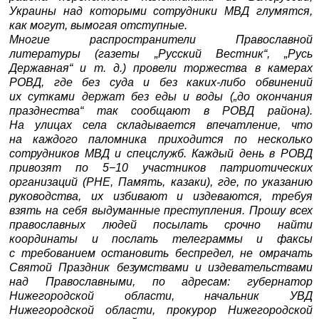
Украины над которыми сотрудники МВД глумятся,
как могут, вымогая отступные.
Многие распространители Православной
литературы (газеты „Русский Вестник“, „Русь
Державная“ и т. д.) провели торжества в камерах
РОВД, где без суда и без каких-либо обвинений
их сутками держат без еды и воды („до окончания
празднества“ так сообщают в РОВД района).
На улицах села складывается впечатление, что
на каждого паломника приходится по несколько
сотрудников МВД и спецслужб. Каждый день в РОВД
привозят по 5−10 участников патриотических
организаций (РНЕ, Память, казаки), где, по указанию
руководства, их избивают и издеваются, требуя
взять на себя выдуманные преступления. Прошу всех
православных людей посылать срочно найти
координаты и послать телеграммы и факсы
с требованием остановить беспредел, не омрачать
Святой Праздник безумствами и издевательствами
над Православными, по адресам: губернатор
Нижегородской области, начальник УВД
Нижегородской области, прокурор Нижегородской