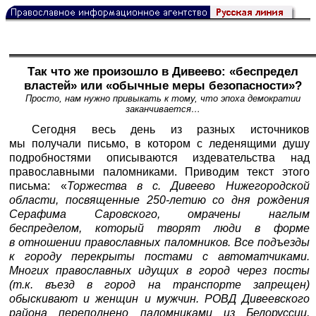
Так что же произошло в Дивеево: «беспредел
властей» или «обычные меры безопасности»?
Просто, нам нужно привыкать к тому, что эпоха демократии
заканчивается…
Сегодня весь день из разных источников
мы получали письмо, в котором с леденящими душу
подробностями описываются издевательства над
православными паломниками. Приводим текст этого
письма: «
Торжества в с. Дивеево Нижегородской
области, посвященные 250-летию со дня рождения
Серафима Саровского, омрачены наглым
беспределом, который творят люди в форме
в отношении православных паломников. Все подъезды
к городу перекрыты постами с автоматчиками.
Многих православных идущих в город через посты
(т.к. въезд в город на транспорте запрещен)
обыскивают и женщин и мужчин. РОВД Дивеевского
района переполнено паломниками из Белоруссии,