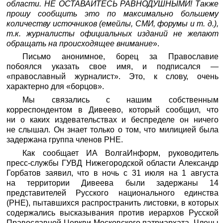
области. НЕ ОСТАВАЙТЕСЬ РАВНОДУШНЫМИ! Также
прошу сообщить это по максимально большему
количеству источников (емейлы, СМИ, форумы и т. д.),
т.к. журналисты официальных изданий не желают
обращать на происходящее внимание
».
Письмо анонимное, борец за Православие
побоялся указать свое имя, и подписался —
«православный журналист». Это, к слову, очень
характерно для «борцов».
Мы связались с нашим собственным
корреспондентом в Дивеево, который сообщил, что
ни о каких издевательствах и беспределе он ничего
не слышал. Он знает только о том, что милицией была
задержана группа членов РНЕ.
Как сообщает ИА ВолгаИнформ, руководитель
пресс-службы ГУВД Нижегородской области Александр
Горбатов заявил, что в ночь с 31 июля на 1 августа
на территории Дивеева были задержаны 14
представителей Русского национального единства
(РНЕ), пытавшихся распространить листовки, в которых
содержались высказывания против иерархов Русской
Православной Церкви Московского патриархата. Члены