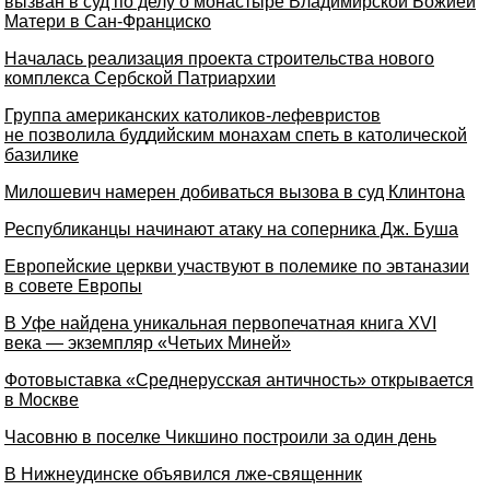
вызван в суд по делу о монастыре Владимирской Божией
Матери в Сан-Франциско
Началась реализация проекта строительства нового
комплекса Сербской Патриархии
Группа американских католиков-лефевристов
не позволила буддийским монахам спеть в католической
базилике
Милошевич намерен добиваться вызова в суд Клинтона
Республиканцы начинают атаку на соперника Дж. Буша
Европейские церкви участвуют в полемике по эвтаназии
в совете Европы
В Уфе найдена уникальная первопечатная книга XVI
века — экземпляр «Четьих Миней»
Фотовыставка «Среднерусская античность» открывается
в Москве
Часовню в поселке Чикшино построили за один день
В Нижнеудинске объявился лже-священник