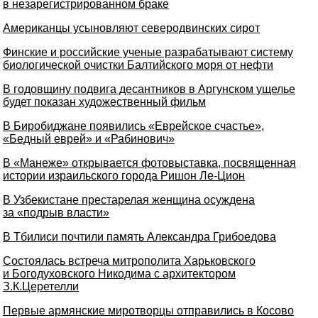
в незарегистрированном браке
Американцы усыновляют северодвинских сирот
Финские и российские ученые разрабатывают систему
биологической очистки Балтийского моря от нефти
В годовщину подвига десантников в Аргунском ущелье
будет показан художественный фильм
В Биробиджане появились «Еврейское счастье»,
«Бедный еврей» и «Рабинович»
В «Манеже» открывается фотовыставка, посвященная
истории израильского города Ришон Ле-Цион
В Узбекистане престарелая женщина осуждена
за «подрыв власти»
В Тбилиси почтили память Александра Грибоедова
Состоялась встреча митрополита Харьковского
и Богодуховского Никодима с архитектором
З.К.Церетелли
Первые армянские миротворцы отправились в Косово