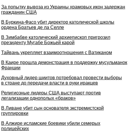
За попытку вывоза из Украины храмовых икон задержан
гражданин США
В Буркина-Фасо убит директор католической школы
ордена Братьев де ла Селле
В Зимбабве католический архиепископ пригрозил
президенту Мугабе Божьей карой
Тайвань укрепляет взаимоотношения с Ватиканом
В Каире прошла демонстрация в поддержку мусульманок
Франции
Духовный лидер шиитов потребовал провести выборы
в стране до передачи власти в руки иракцев
Религиозные лидеры США выступают против
легализации однополых «браков»
В Ливане убит сын основателя экстремистской
группировки
В Алжире исламские боевики убили семерых
полицейских