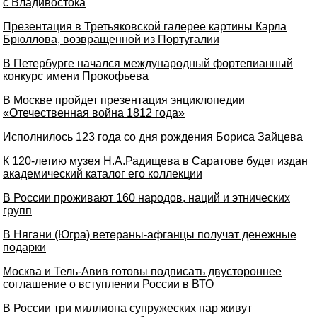
с Владивостока
Презентация в Третьяковской галерее картины Карла
Брюллова, возвращенной из Португалии
В Петербурге начался международный фортепианный
конкурс имени Прокофьева
В Москве пройдет презентация энциклопедии
«Отечественная война 1812 года»
Исполнилось 123 года со дня рождения Бориса Зайцева
К 120-летию музея Н.А.Радищева в Саратове будет издан
академический каталог его коллекции
В России проживают 160 народов, наций и этнических
групп
В Нягани (Югра) ветераны-афганцы получат денежные
подарки
Москва и Тель-Авив готовы подписать двустороннее
соглашение о вступлении России в ВТО
В России три миллиона супружеских пар живут