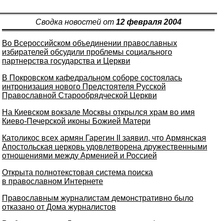
Сводка новостей от
12 февраля 2004
Во Всероссийском объединении православных
избирателей обсудили проблемы социального
партнерства государства и Церкви
В Покровском кафедральном соборе состоялась
интронизация нового Предстоятеля Русской
Православной Старообрядческой Церкви
На Киевском вокзале Москвы открылся храм во имя
Киево-Печерской иконы Божией Матери
Католикос всех армян Гарегин II заявил, что Армянская
Апостольская церковь удовлетворена дружественными
отношениями между Арменией и Россией
Открыта полнотекстовая система поиска
в православном Интернете
Православным журналистам демонстративно было
отказано от Дома журналистов