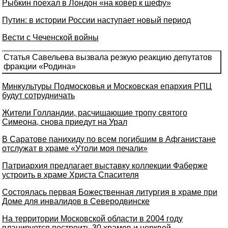
Рыбкин поехал в Лондон «на ковер к шефу»
Путин: в истории России наступает новый период
Вести с Чеченской войны
Статья Савельева вызвала резкую реакцию депутатов
фракции «Родина»
Минкультуры Подмосковья и Московская епархия РПЦ
будут сотрудничать
Жители Голландии, расчищающие тропу святого
Симеона, снова приедут на Урал
В Саратове панихиду по всем погибшим в Афганистане
отслужат в храме «Утоли моя печали»
Патриархия предлагает выставку коллекции Фаберже
устроить в храме Христа Спасителя
Состоялась первая Божественная литургия в храме при
Доме для инвалидов в Северодвинске
На территории Московской области в 2004 году
планируется построить 30 храмов и церквей