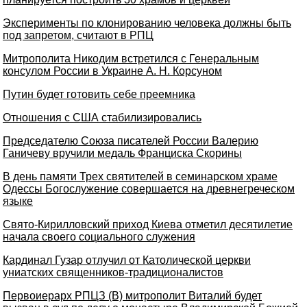
Эксперименты по клонированию человека должны быть
под запретом, считают в РПЦ
Митрополита Никодим встретился с Генеральным
консулом России в Украине А. Н. Корсуном
Путин будет готовить себе преемника
Отношения с США стабилизировались
Председателю Союза писателей России Валерию
Ганичеву вручили медаль Франциска Скорины
В день памяти Трех святителей в семинарском храме
Одессы Богослужение совершается на древнегреческом
языке
Свято-Кирилловский приход Киева отметил десятилетие
начала своего социального служения
Кардинал Гузар отлучил от Католической церкви
униатских священников-традиционалистов
Первоиерарх РПЦЗ (В) митрополит Виталий будет