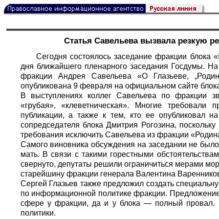
Статья Савельева вызвала резкую р
Сегодня состоялось заседание фракции блока «
дня ближайшего пленарного заседания Госдумы. На 
фракции Андрея Савельева «О Глазьеве, „Родин
опубликована 9 февраля на официальном сайте блок
В выступлениях коллег Савельева по фракции зву
«грубая», «клеветническая». Многие требовали 
публикации, а также к тем, кто ее опубликовал н
сопредседателя блока Дмитрия Рогозина, поскольку
требования исключить Савельева из фракции «Родин
Самого виновника обсуждения на заседании не было, 
мать. В связи с такими горестными обстоятельств
свернуто, депутаты решили ограничиться мерами мор
старейшину фракции генерала Валентина Вареннико
Сергей Глазьев также предложил создать специальн
по информационной политике фракции. Предложение
сфере у фракции, да и у блока — полный провал.
политики.