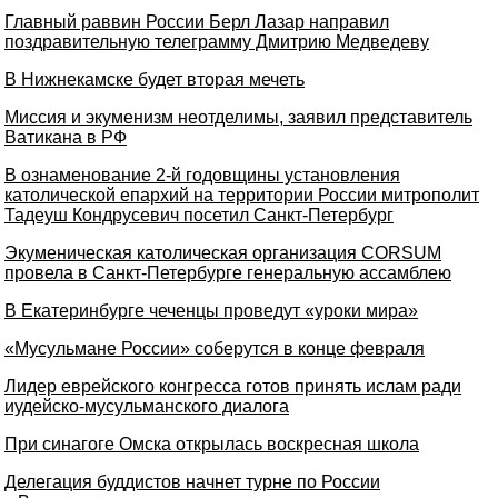
Главный раввин России Берл Лазар направил
поздравительную телеграмму Дмитрию Медведеву
В Нижнекамске будет вторая мечеть
Миссия и экуменизм неотделимы, заявил представитель
Ватикана в РФ
В ознаменование 2-й годовщины установления
католической епархий на территории России митрополит
Тадеуш Кондрусевич посетил Санкт-Петербург
Экуменическая католическая организация CORSUM
провела в Санкт-Петербурге генеральную ассамблею
В Екатеринбурге чеченцы проведут «уроки мира»
«Мусульмане России» соберутся в конце февраля
Лидер еврейского конгресса готов принять ислам ради
иудейско-мусульманского диалога
При синагоге Омска открылась воскресная школа
Делегация буддистов начнет турне по России