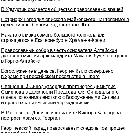
В Удмуртии создается общество православных врачей
Патриарх наградил епископа Майкопского Пантелеимона
орденом прп. Сергия Радонежского II ст.
Начата отливка самого большого колокола для
строящегося в Екатеринбурге Храма-на-Крови
Православный собор в честь основателя Алтайской
духовной миссии архимандрита Макария будет построен
в Горно-Алтайске
Богослужение в день св. Георгия было совершено
в храме при российском посольстве в Праге
Священный Синод утвердил протоиерея Димитрия
Смирнова в должности Председателя Синодального
отдела по взаимодействию с Вооруженными Силами
и правоохранительными учреждениями
В Ростове-на-Дону по инициативе Виктора Казанцева
построен храм св. Георгия
Георгиевский парад православных следопытов прошел