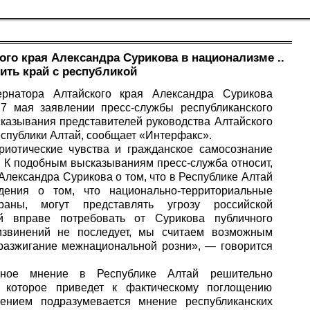
го края Александра Сурикова в национализме ..
ить край с республикой
ернатора Алтайского края Александра Сурикова
7 мая заявлении пресс-службы республиканского
сказывания представителей руководства Алтайского
спублики Алтай, сообщает «
Интерфакс
».
риотические чувства и гражданское самосознание
. К подобным высказываниям пресс-служба относит,
 Александра Сурикова о том, что в Республике Алтай
дения о том, что национально-территориальные
аны, могут представлять угрозу российской
ай вправе потребовать от Сурикова публичного
извинений не последует, мы считаем возможным
 разжигание межнациональной розни», — говорится
нное мнение в Республике Алтай решительно
, которое приведет к фактическому поглощению
ением подразумевается мнение республиканских