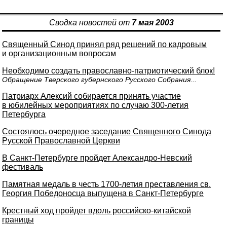
Сводка новостей от
7 мая 2003
Священный Синод принял ряд решений по кадровым
и организационным вопросам
Необходимо создать православно-патриотический блок!
Обращение Тверского губернского Русского Собрания...
Патриарх Алексий собирается принять участие
в юбилейных мероприятиях по случаю 300-летия
Петербурга
Состоялось очередное заседание Священного Синода
Русской Православной Церкви
В Санкт-Петербурге пройдет Александро-Невский
фестиваль
Памятная медаль в честь 1700-летия преставления св.
Георгия Победоносца выпущена в Санкт-Петербурге
Крестный ход пройдет вдоль российско-китайской
границы