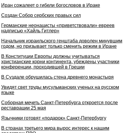
Иран сожалеет о гибели богословов в Ираке
Создaн Собор сeрбских прaвых сил
Германские неонацисты «приветствовали» евреев
надписью «Хайль Гитлер»
Начальник израильского генштаба доволен минувшим
годом, но призывает только сменить режим в Иране
В Конституции Европы должны учитываться
христианские корни континента, убеждены участники
конференции, проходившей в Греции
В Суздале обрушилась стена древнего монастыря
Увидят свет труды мусульманских ученых на русском
языке
Соборная мечеть Санкт-Петербурга откроется после
реставрации 25 мая
Язычники готовят «подарок» Санкт-Петербургу
В странах третьего мира вырос интерес к нашим