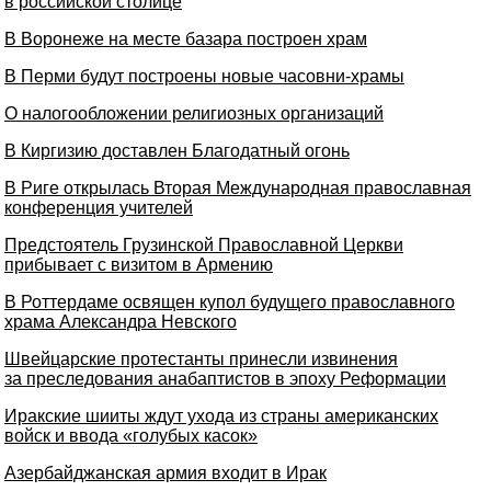
в российской столице
В Воронеже на месте базара построен храм
В Перми будут построены новые часовни-храмы
О налогообложении религиозных организаций
В Киргизию доставлен Благодатный огонь
В Риге открылась Вторая Международная православная
конференция учителей
Предстоятель Грузинской Православной Церкви
прибывает с визитом в Армению
В Роттердаме освящен купол будущего православного
храма Александра Невского
Швейцарские протестанты принесли извинения
за преследования анабаптистов в эпоху Реформации
Иракские шииты ждут ухода из страны американских
войск и ввода «голубых касок»
Азербайджанская армия входит в Ирак