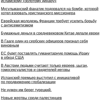
исламскому «золотому динару»
Мусульманский фанатик подорвался на бомбе, которой
хотел взорвать христианского миссионера
Еврейская молодежь Франции требует усилить борьбу
с антисемитизмом
Бумажные деньги в средневековом Китае делали евреи
В Гааге один из сербских офицеров признал себя
виновным
ЕС будет поставлять гуманитарную помощь Ираку
в обход США
В Австрии людьми считают только евреев, цыган,
гомосексуалистов и свидетелей иеговы
Испанский премьер выступил с инициативой
по продвижению глобализации
Не нужен им берег турецкий.
Новые жертвы среди палестинцев