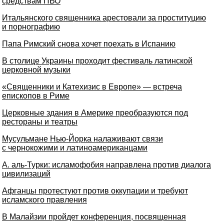
средствам ПВО
Итальянского священника арестовали за проституцию
и порнографию
Папа Римский снова хочет поехать в Испанию
В столице Украины проходит фестиваль латинской
церковной музыки
«Священники и Катехизис в Европе» — встреча
епископов в Риме
Церковные здания в Америке преобразуются под
рестораны и театры
Мусульмане Нью-Йорка налаживают связи
с чернокожими и латиноамериканцами
А. аль-Турки: исламофобия направлена против диалога
цивилизаций
Афганцы протестуют против оккупации и требуют
исламского правления
В Малайзии пройдет конференция, посвященная