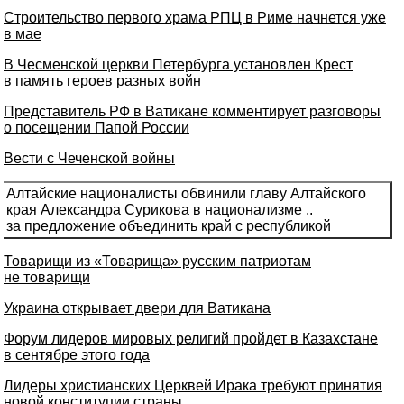
Строительство первого храма РПЦ в Риме начнется уже
в мае
В Чесменской церкви Петербурга установлен Крест
в память героев разных войн
Представитель РФ в Ватикане комментирует разговоры
о посещении Папой России
Вести с Чеченской войны
Алтайские националисты обвинили главу Алтайского
края Александра Сурикова в национализме ..
за предложение объединить край с республикой
Товарищи из «Товарища» русским патриотам
не товарищи
Украина открывает двери для Ватикана
Форум лидеров мировых религий пройдет в Казахстане
в сентябре этого года
Лидеры христианских Церквей Ирака требуют принятия
новой конституции страны