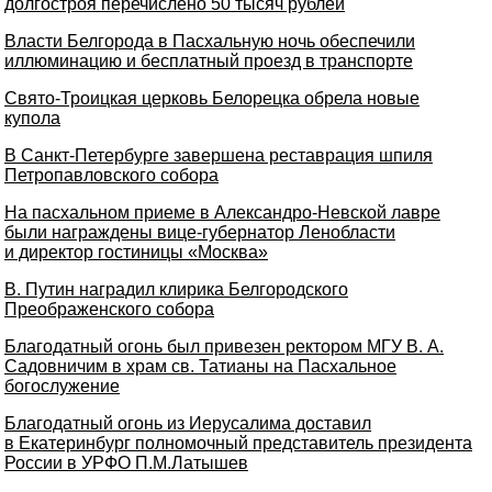
долгостроя перечислено 50 тысяч рублей
Власти Белгорода в Пасхальную ночь обеспечили
иллюминацию и бесплатный проезд в транспорте
Свято-Троицкая церковь Белорецка обрела новые
купола
В Санкт-Петербурге завершена реставрация шпиля
Петропавловского собора
На пасхальном приеме в Александро-Невской лавре
были награждены вице-губернатор Ленобласти
и директор гостиницы «Москва»
В. Путин наградил клирика Белгородского
Преображенского собора
Благодатный огонь был привезен ректором МГУ В. А.
Садовничим в храм св. Татианы на Пасхальное
богослужение
Благодатный огонь из Иерусалима доставил
в Екатеринбург полномочный представитель президента
России в УРФО П.М.Латышев