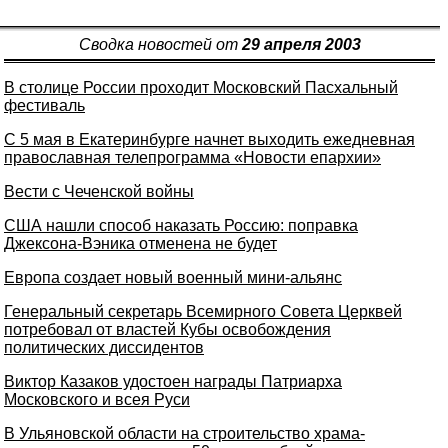
Сводка новостей от
29 апреля 2003
В столице России проходит Московский Пасхальный
фестиваль
С 5 мая в Екатеринбурге начнет выходить ежедневная
православная телепрограмма «Новости епархии»
Вести с Чеченской войны
США нашли способ наказать Россию: поправка
Джексона-Вэника отменена не будет
Европа создает новый военный мини-альянс
Генеральный секретарь Всемирного Совета Церквей
потребовал от властей Кубы освобождения
политических диссидентов
Виктор Казаков удостоен награды Патриарха
Московского и всея Руси
В Ульяновской области на строительство храма-