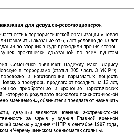
наказания для девушек-революционерок
ичастности к террористической организации «Новая
 назначить наказание от 6,5 лет условно до 13 лет
дании во вторник в суде проходили прения сторон.
вушек практически доказанной по всем пунктам
рия Семененко обвиняют Надежду Ракс, Ларису
евскую в терроризме (статья 205 часть 3 УК РФ),
 перевозке и изготовлении взрывчатых веществ
и Невскую прокуроры предлагают посадить на 13 лет,
конное приобретение и хранение наркотических
, которую в результате психолого-психиатрической
чено вменяемой», обвинители предлагают назначить
ти, девушки являются членами экстремистской
ственность за взрыв у здания Главной военной
рючей смесью у здания ФНПР в сентябре 1997 года,
нском и Черемушкинском военкоматах столицы.