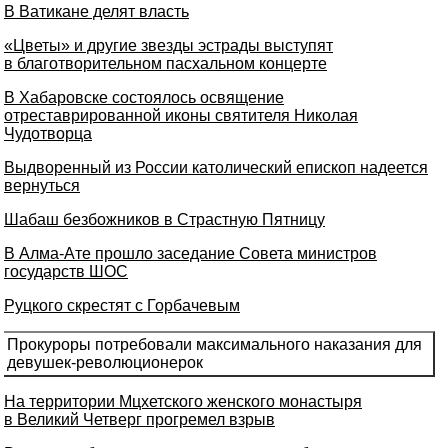
В Ватикане делят власть
«Цветы» и другие звезды эстрады выступят
в благотворительном пасхальном концерте
В Хабаровске состоялось освящение
отреставрированной иконы святителя Николая
Чудотворца
Выдворенный из России католический епископ надеется
вернуться
Шабаш безбожников в Страстную Пятницу
В Алма-Ате прошло заседание Совета министров
государств ШОС
Руцкого скрестят с Горбачевым
Прокуроры потребовали максимального наказания для
девушек-революционерок
На территории Мцхетского женского монастыря
в Великий Четверг прогремел взрыв