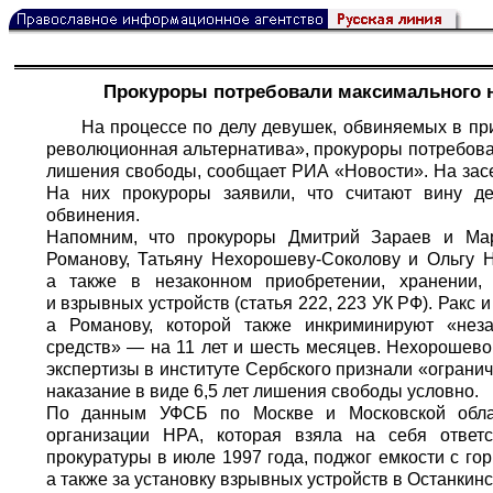
Прокуроры потребовали максимального 
На процессе по делу девушек, обвиняемых в пр
революционная альтернатива», прокуроры потребовали
лишения свободы, сообщает
РИА «Новости».
На засе
На них прокуроры заявили, что считают вину де
обвинения.
Напомним, что прокуроры Дмитрий Зараев и Ма
Романову, Татьяну Нехорошеву-Соколову и Ольгу Н
а также в незаконном приобретении, хранении,
и взрывных устройств (статья 222, 223 УК РФ). Ракс 
а Романову, которой также инкриминируют «неза
средств» — на 11 лет и шесть месяцев. Нехорошевой
экспертизы в институте Сербского признали «ограни
наказание в виде 6,5 лет лишения свободы условно.
По данным УФСБ по Москве и Московской облас
организации НРА, которая взяла на себя ответ
прокуратуры в июле 1997 года, поджог емкости с го
а также за установку взрывных устройств в Останки