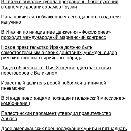
В связи с обвалом купола прекращены богослужения
в одном из древних храмов Грузии
Папа причислил к блаженным легендарного создателя
капучино
В Италии по инициативе движения «Фоколяриев»
проходит международный марианский конгресс
Новое правительство Ирака должно быть
самостоятельным в своих действиях, убежден лидер
римских христиан сирийского обряда
Лидер общества св. Пия Х подтвердил факт своих
переговоров с Ватиканом
Известный целитель верой побоялся атипичной
пневмонии
В Уганде повстанцами похищен итальянский миссионер-
комбонианец
Палестинский парламент утвердил правительство
Аббаса
Двое американских военнослужащих убиты и пятнадцать