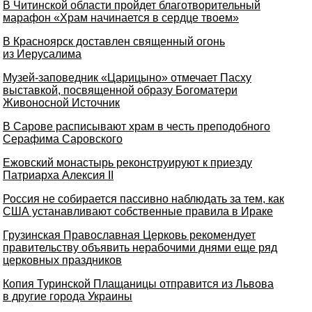
В Читинской области пройдет благотворительный
марафон «Храм начинается в сердце твоем»
В Красноярск доставлен священный огонь
из Иерусалима
Музей-заповедник «Царицыно» отмечает Пасху
выставкой, посвященной образу Богоматери
Живоносной Источник
В Сарове расписывают храм в честь преподобного
Серафима Саровского
Ежовский монастырь реконструируют к приезду
Патриарха Алексия II
Россия не собирается пассивно наблюдать за тем, как
США устанавливают собственные правила в Ираке
Грузинская Православная Церковь рекомендует
правительству объявить нерабочими днями еще ряд
церковных праздников
Копия Туринской Плащаницы отправится из Львова
в другие города Украины