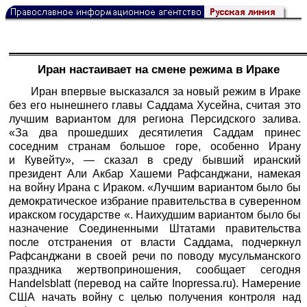
Иран настаивает на смене режима в Ираке
Иран впервые высказался за новый режим в Ираке
без его нынешнего главы Саддама Хусейна, считая это
лучшим вариантом для региона Персидского залива.
«За два прошедших десятилетия Саддам принес
соседним странам большое горе, особенно Ирану
и Кувейту», — сказал в среду бывший иранский
президент Али Акбар Хашеми Рафсанджани, намекая
на войну Ирана с Ираком. «Лучшим вариантом было бы
демократическое избрание правительства в суверенном
иракском государстве «. Наихудшим вариантом было бы
назначение Соединенными Штатами правительства
после отстранения от власти Саддама, подчеркнул
Рафсанджани в своей речи по поводу мусульманского
праздника жертвоприношения, сообщает сегодня
Handelsblatt (перевод на сайте Inopressa.ru). Намерение
США начать войну с целью получения контроля над