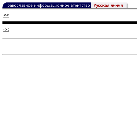
<<
<<