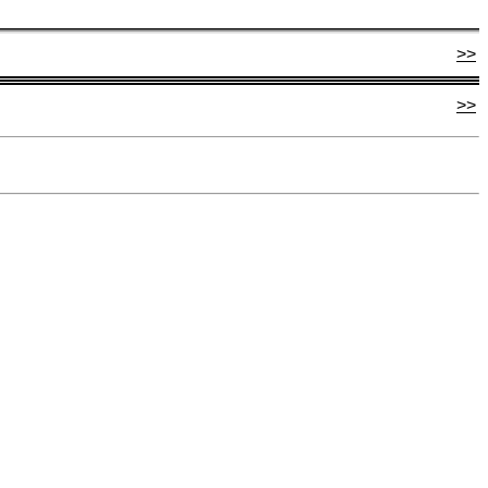
>>
>>