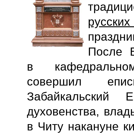
традици
русски
праздник
После 
в кафедрально
совершил епи
Забайкальский 
духовенства, влад
в Читу накануне к