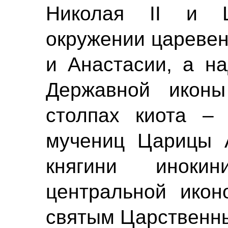
Николая II и 
окружении царевен
и Анастасии, а н
Державной икон
столпах киота – 
мучениц Царицы 
княгини иноки
центральной икон
святым Царственн