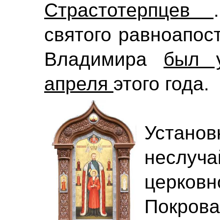
Страстотерпцев
святого равноапос
Владимира
был 
апреля
этого года.
Установ
неслуча
церко
Покро