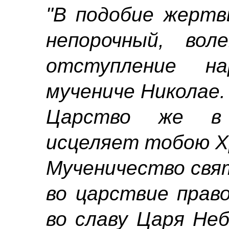
"В подобие жертв
непорочный, во
отступление н
мучениче Николае.
Царство же в 
исцеляет тобою Х
Мученичество свят
во царствие прав
во славу Царя Неб