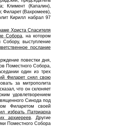
радский, председатель
; Климент (Капалин),
; Филарет (Вахромеев),
олит Кирилл набрал 97
раме Христа Спасителя
ие Собора
, на котором
й Собору, выступление
иветственное послание
ерждение повестки дня,
ов Поместного Собора,
аседании один из трех
ий Филарет снял свою
овать за митрополита
казал, что он склоняет
боким удовлетворением
 Священного Синода под
том Филаретом своей
ил избрать Патриарха
их архиереев
. Другие
ники Поместного Собора