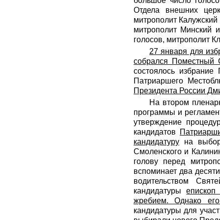
большое число голосо
Отдела внешних церк
митрополит Калужский 
митрополит Минский и
голосов, митрополит К
27 января для изб
собрался Поместный 
состоялось избрание 
Патриаршего Местобл
Президента России Дм
На втором пленарн
программы и регламен
утверждение процедур
кандидатов
Патриарши
кандидатуру
на выбора
Смоленского и Калинин
голову перед митропо
вспоминает два десяти
водительством Свят
кандидатуры
епископ
жребием. Однако ег
кандидатуры для участ