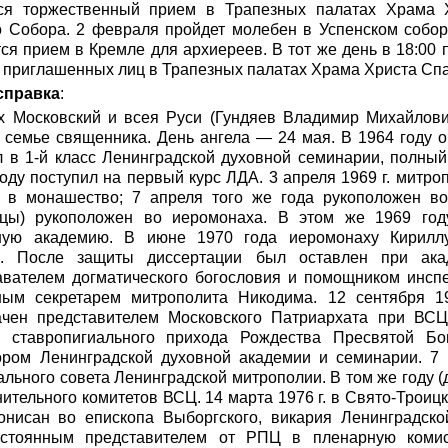
тся торжественный прием в Трапезных палатах Храма 
о Собора. 2 февраля пройдет молебен в Успенском собор
тся прием в Кремле для архиереев. В тот же день в 18:00
 приглашенных лиц в Трапезных палатах Храма Христа Спа
справка
:
 Московский и всея Руси (Гундяев Владимир Михайлови
в семье священника. День ангела — 24 мая. В 1964 году
л в 1-й класс Ленинградской духовной семинарии, полный
 году поступил на первый курс ЛДА. 3 апреля 1969 г. митр
 в монашество; 7 апреля того же года рукоположен во
ицы) рукоположен во иеромонаха. В этом же 1969 год
ную академию. В июне 1970 года иеромонаху Кирилл
ия. После защиты диссертации был оставлен при ака
авателем догматического богословия и помощником инспе
ным секретарем митрополита Никодима. 12 сентября 1
ачен представителем Московского Патриархата при ВСЦ
м ставропигиального прихода Рождества Пресвятой Бо
тором Ленинградской духовной академии и семинарии. 7 
льного совета Ленинградской митрополии. В том же году (
ительного комитетов ВСЦ. 14 марта 1976 г. в Свято-Троиц
нисан во епископа Выборгского, викария Ленинградско
постоянным представителем от РПЦ в пленарную коми