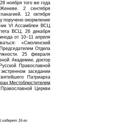
28 ноября того же года
Женеве. 2 сентября
панагией. 12 октября
му поручено окормление
тник VI Ассамблеи ВСЦ
итета ВСЦ. 26 декабря
инода от 10−11 апреля
аться: «Смоленский
 Председателем Отдела
лжности. 25 февраля
вной Академии, доктор
Русской Православной
экстренном заседании
вятейшего Патриарха
бран Местоблюстителем
 Православной Церкви
 изберет 16-го