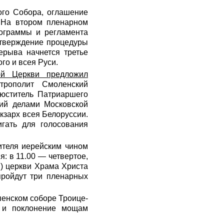
ого Собора, оглашение
. На втором пленарном
рограммы и регламента
утверждение процедуры
ерыва начнется третье
го и всея Руси.
ой Церкви предложил
итрополит Смоленский
люститель Патриаршего
щий делами Московской
кзарх всея Белоруссии.
гать для голосования
ителя иерейским чином
: в 11.00 — четвертое,
й) церкви Храма Христа
пройдут три пленарных
пенском соборе Троице-
 и поклонение мощам