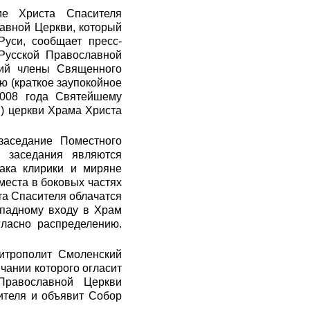
е Христа Спасителя
авной Церкви, который
Руси, сообщает пресс-
Русской Православной
ний члены Священного
ю (краткое заупокойное
2008 года Святейшему
й) церкви Храма Христа
заседание Поместного
 заседания являются
ака клирики и миряне
места в боковых частях
та Спасителя облачатся
ападному входу в Храм
гласно распределению.
итрополит Смоленский
чании которого огласит
Православной Церкви
ителя и объявит Собор