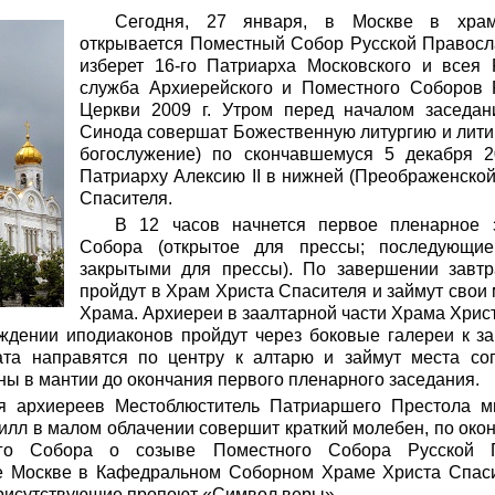
Сегодня, 27 января, в Москве в храм
открывается Поместный Собор Русской Правосл
изберет 16-го Патриарха Московского и всея 
служба Архиерейского и Поместного Соборов 
Церкви 2009 г. Утром перед началом заседа
Синода совершат Божественную литургию и лити
богослужение) по скончавшемуся 5 декабря 
Патриарху Алексию II в нижней (Преображенско
Спасителя.
В 12 часов начнется первое пленарное 
Собора (открытое для прессы; последующие
закрытыми для прессы). По завершении завтр
пройдут в Храм Христа Спасителя и займут свои 
Храма. Архиереи в заалтарной части Храма Хрис
ждении иподиаконов пройдут через боковые галереи к з
та направятся по центру к алтарю и займут места со
ны в мантии до окончания первого пленарного заседания.
я архиереев Местоблюститель Патриаршего Престола м
илл в малом облачении совершит краткий молебен, по окон
ого Собора о созыве Поместного Собора Русской 
е Москве в Кафедральном Соборном Храме Христа Спас
присутствующие пропоют «Символ веры».