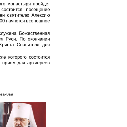
ого монастыря пройдет
 состоится посещение
бен святителю Алексию
.00 начнется всенощное
служена Божественная
ея Руси. По окончании
Христа Спасителя для
ле которого состоится
й прием для архиереев
ованием