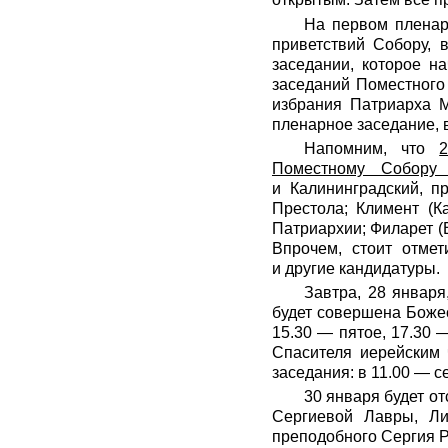
На первом пленар
приветствий Собору, 
заседании, которое н
заседаний Поместного
избрания Патриарха М
пленарное заседание, 
Напомним, что
Поместному Собору 
и Калининградский, п
Престола; Климент (К
Патриархии; Филарет (
Впрочем, стоит отме
и другие кандидатуры.
Завтра, 28 январ
будет совершена Божес
15.30 — пятое, 17.30 
Спасителя иерейским 
заседания: в 11.00 — с
30 января будет о
Сергиевой Лавры, Л
преподобного Сергия Р