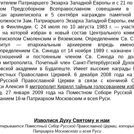
стителем Патриаршего Экзарха Западной Европы и с 21 по 
вом Предсоборном Всеправославном совещании в 
сан архиепископа и 5 сентября награжден памятной 
 должности Зам. Патриаршего Экзарха Западной Европы, е
в Финляндии. С 24 июля по 10 августа 1983 г. — учас
, на которой избран в новый состав Центрального ком
иепископом Смоленским и Вяземским. Определением Св. С
итул — епархиальным архиереем впредь именов
Определением Св. Синода от 14 ноября 1989 г. назначен
сношений и постоянным членом Св. Синода по до
ан митрополита. Почетный член Санкт-Петербургской Духо
овской академии в Будапеште. Имеет высокие награды 
естных Православнх Церквей. 6 декабря 2008 года на 
Русской Православной Церкви в связи с кончиной С
си Алексия II
митрополит Кирилл тайным голосованием из
а
. 27 января 2009 года на Поместном Соборе Русской
анием 16-м Патриархом Московским и всея Руси.
Изволися Духу Святому и нам
открывается Поместный Собор Русской Православной Церкви, который
Патриарха Московского и всея Руси