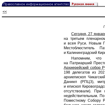
<<
Сегодня, 27 янва
на третьем пленарном
и всея Руси. Новым П
Местоблюститель П
и Калининградский Кири
Напомним, что 
на Патриарший Престо
Архиерейский собор Р
198 делегатов из 20
архиепископ Чикагски
Даниил (РПЦЗ), мит
и епископ Кировоград
отсутствовали). При
недействительным. По
Поместному Собору Р