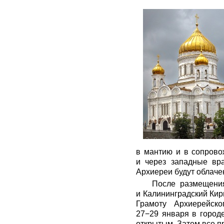
в мантию и в сопрово
и через западные вра
Архиереи будут облаче
После размещени
и Калининградский Кир
Грамоту Архиерейск
27−29 января в город
открытым. Затем все 