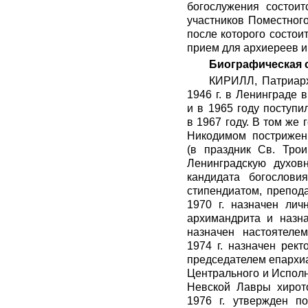
богослужения состои
участников Поместног
после которого состои
прием для архиереев и
Биографическая 
КИРИЛЛ, Патриарх
1946 г. в Ленинграде 
и в 1965 году поступи
в 1967 году. В том же
Никодимом пострижен
(в праздник Св. Тро
Ленинградскую духов
кандидата богослов
стипендиатом, препод
1970 г. назначен лич
архимандрита и назн
назначен настоятеле
1974 г. назначен рек
председателем епархиа
Центрального и Исполн
Невской Лавры хирото
1976 г. утвержден 