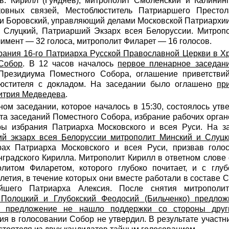
в: Кирилл (Гундяев), митрополит Смоленский и Калининг
овных связей, Местоблюститель Патриаршего Престола
и Боровский, управляющий делами Московской Патриархии
 Слуцкий, Патриарший Экзарх всея Белоруссии. Митроп
лимент — 32 голоса, митрополит Филарет — 16 голосов.
рания 16-го Патриарха Русской Православной Церкви в Х
Собор
. В 12 часов началось
первое пленарное заседан
Президиума Поместного Собора, оглашение приветстви
юстителя с докладом. На заседании было оглашено
пр
итрия Медведева
.
ом заседании, которое началось в 15:30, состоялось утв
та заседаний Поместного Собора, избрание рабочих орган
ы избрания Патриарха Московского и всея Руси. На з
й экзарх всея Белоруссии митрополит Минский и Слуцк
х Патриарха Московского и всея Руси, призвав голос
градского Кирилла. Митрополит Кирилл в ответном слове с
литом Филаретом, которого глубоко почитает, и с глу
летия, в течение которых они вместе работали в составе
ейшего Патриарха Алексия. После снятия митрополи
 Полоцкий и Глубокский Феодосий (Бильченко) предлож
о предложение не нашло поддержки со стороны друг
ия в голосовании Собор не утвердил. В результате участ