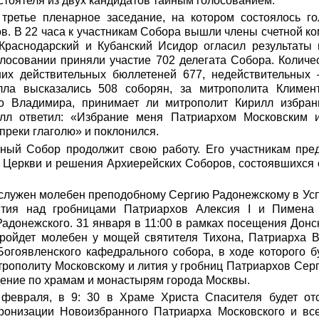
тоятеля из двух кандидатов тайным голосованием.
 третье пленарное заседание, на котором состоялось го
ов. В 22 часа к участникам Собора вышли члены счетной ко
Краснодарский и Кубанский Исидор огласил результаты 
олосовании приняли участие 702 делегата Собора. Колич
них действительных бюллетеней 677, недействительных
лла высказались 508 соборян, за митрополита Климе
го Владимира, принимает ли митрополит Кирилл избран
лл ответил: «Избрание меня Патриархом Московским 
преки глаголю» и поклонился.
ный Собор продолжит свою работу. Его участникам пред
 Церкви и решения Архиерейских Соборов, состоявшихся 
тслужен молебен преподобному Сергию Радонежскому в Ус
ития над гробницами Патриархов Алексия I и Пимена
адонежского. 31 января в 11:00 в рамках посещения Донс
ройдет молебен у мощей святителя Тихона, Патриарха Вс
Богоявленского кафедрального собора, в ходе которого б
рополиту Московскому и лития у гробниц Патриархов Сергия
ение по храмам и монастырям города Москвы.
 февраля, в 9: 30 в Храме Христа Спасителя будет от
ронизации Новоизбранного Патриарха Московского и вс