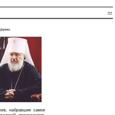
>>
Церкви
еев, набравшие самое