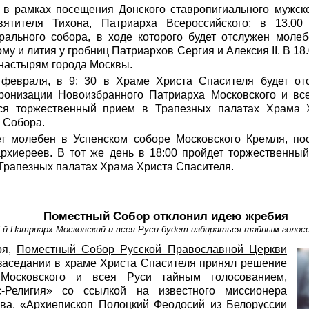
0 в рамках посещения Донского ставропигиального мужск
тителя Тихона, Патриарха Всероссийского; в 13.00
рального собора, в ходе которого будет отслужен моле
у и лития у гробниц Патриархов Сергия и Алексия II. В 18
настырям города Москвы.
 февраля, в 9: 30 в Храме Христа Спасителя будет от
ронизации Новоизбранного Патриарха Московского и вс
тся торжественный прием в Трапезных палатах Храма 
 Собора.
т молебен в Успенском соборе Московского Кремля, пос
рхиереев. В тот же день в 18:00 пройдет торжественны
Трапезных палатах Храма Христа Спасителя.
Поместный Собор отклонил идею жребия
-й Патриарх Московский и всея Руси будет избираться тайным голос
ря,
Поместный Собор Русской Православной Церкви
заседании в храме Христа Спасителя принял решение
 Московского и всея Руси тайным голосованием,
-Религия» со ссылкой на известного миссионера
ва. «Архиепископ Полоцкий Феодосий из Белоруссии