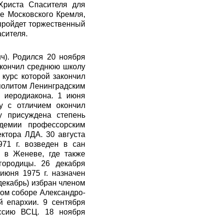
Христа Спасителя для
е Московского Кремля,
 пройдет торжественный
сителя.
ч). Родился 20 ноября
 окончил среднюю школу
 курс которой закончил
ополитом Ленинградским
 иеродиакона. 1 июня
у с отличием окончил
у присуждена степень
демии профессорским
ктора ЛДА. 30 августа
971 г. возведен в сан
 в Женеве, где также
городицы. 26 декабря
июня 1975 г. назначен
декабрь) избран членом
ком соборе Александро-
й епархии. 9 сентября
ссию ВСЦ. 18 ноября