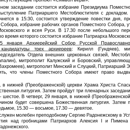
ном заседании состоится избрание Президиума Поместн
выступление Патриаршего Местоблюстителя с докладом
ачнется в 15:30, состоится утверждение повестки дня, п
 Собора, избрание рабочих органов Поместного Собора, 
осковского и всея Руси. В 17.30 после небольшого пер
во время которого состоится избрание Патриарха Московско
25 января Архиерейский Собор Русской Православн
кандидатуры трех архиереев
: Кирилл (Гундяев), м
редседатель Отдела внешних церковных связей, Местоб
апалин), митрополит Калужский и Боровский, управляю
Вахромеев), митрополит Минский и Слуцкий, Патриарший Э
тить, что члены Поместного Собора имеют право выдви
я, в нижней (Преображенской) церкви Храма Христа Спас
твенная литургия. Затем пройдут три пленарных заседания
— шестое. В четверг, 29 января, в нижней (Преображенско
чином будет совершена Божественная литургия. Затем 
едьмое, 15.30 — восьмое, 17.30 — девятое.
тслужен молебен преподобному Сергию Радонежскому в Ус
ития над гробницами Патриархов Алексия I и Пимена
адонежского.