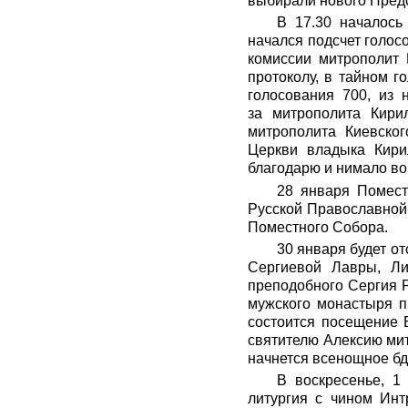
выбирали нового Предс
В 17.30 началось
начался подсчет голос
комиссии митрополит 
протоколу, в тайном г
голосования 700, из 
за митрополита Кири
митрополита Киевско
Церкви владыка Кири
благодарю и нимало во
28 января Помест
Русской Православной
Поместного Собора.
30 января будет о
Сергиевой Лавры, Л
преподобного Сергия Р
мужского монастыря п
состоится посещение 
святителю Алексию мит
начнется всенощное бд
В воскресенье, 1
литургия с чином Инт