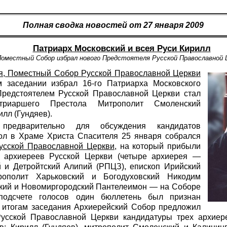
Полная сводка новостей от 27 января 2009
Патриарх Московский и всея Руси Кирилл
Поместный Собор избрал нового Предстоятеля Русской Православной 
ря, Поместный Собор Русской Православной Церкви
 заседании избрал 16-го Патриарха Московского
редстоятелем Русской Православной Церкви стал
атриаршего Престола Митрополит Смоленский
лл (Гундяев).
предварительно для обсуждения кандидатов
л в Храме Христа Спасителя 25 января собрался
усской Православной Церкви
, на который прибыли
2 архиереев Русской Церкви (четыре архиерея —
й и Детройтский Алипий (РПЦЗ), епископ Ирийский
рополит Харьковский и Богодуховский Никодим
ский и Новомиргородский Пантелеимон — на Соборе
 подсчете голосов один бюллетень был признан
 итогам заседания Архиерейский Собор предложил
усской Православной Церкви кандидатуры трех архиер