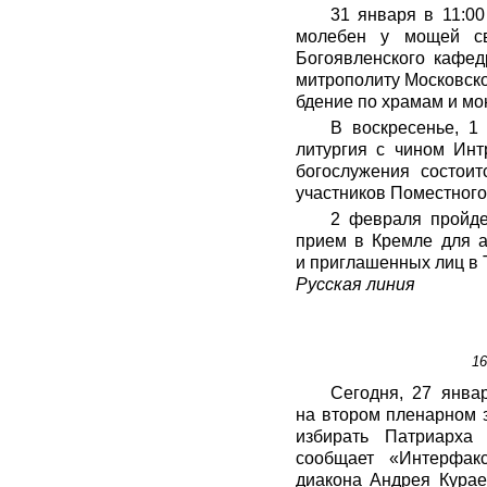
31 января в 11:0
молебен у мощей свя
Богоявленского кафед
митрополиту Московском
бдение по храмам и мо
В воскресенье, 1
литургия с чином Инт
богослужения состои
участников Поместного
2 февраля пройде
прием в Кремле для а
и приглашенных лиц в 
Русская линия
16
Сегодня, 27 янва
на втором пленарном 
избирать Патриарха
сообщает «Интерфакс
диакона Андрея Курае