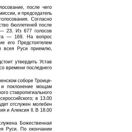
лосование, после чего
миссии, и председатель
голосования. Согласно
ество бюллетеней после
 — 23. Из 677 голосов
нта — 169. На вопрос
ие его Предстоятелем
и всея Руси приемлю,
стоит утвердить Устав
со времени последнего
пенском соборе Троице-
 и поклонение мощам
кого ставропигиального
ероссийского; в 13.00
удет отслужен молебен
 и Алексия II. В 18.00
служена Божественная
ея Руси. По окончании