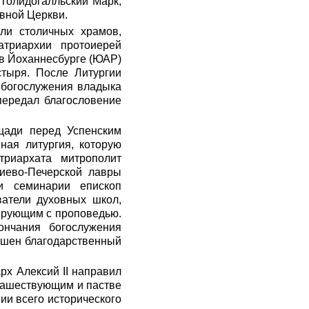
Толидогалльский Марк,
вной Церкви.
ели столичных храмов,
атриархии протоиерей
 в Йоханнесбурге (ЮАР)
тыря. После Литургии
 богослужения владыка
передал благословение
щади перед Успенским
ная литургия, которую
триархата митрополит
иево-Печерской лавры
и семинарии епископ
ватели духовных школ,
ерующим с проповедью.
нчания богослужения
ршен благодарственный
рх Алексий II направил
нашествующим и пастве
ии всего исторического