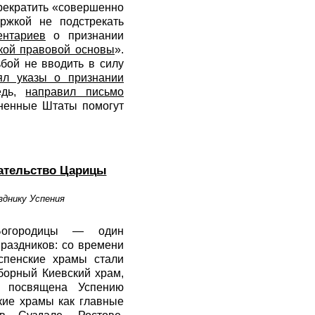
рекратить «совершенно
ржкой не подстрекать
ентариев
о признании
кой правовой основы
».
бой не вводить в силу
ял указы о признании
едь,
направил письмо
иненные Штаты помогут
тательство Царицы
зднику Успения
Богородицы — один
раздников: со времени
спенские храмы стали
оборный Киевский храм,
а посвящена Успению
ские храмы как главные