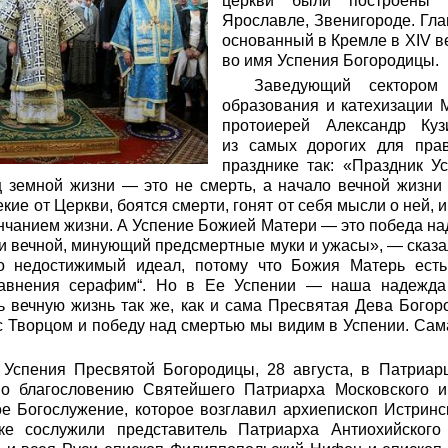
церкви были построены в
Ярославле, Звенигороде. Гл
основанный в Кремле в XIV в
во имя Успения Богородицы.
Заведующий сектором 
образования и катехизации 
протоиерей Александр Ку
из самых дорогих для пра
празднике так: «Праздник 
ец земной жизни — это не смерть, а начало вечной жизни
екие от Церкви, боятся смерти, гонят от себя мысли о ней,
чанием жизни. А Успение Божией Матери — это победа на
ни вечной, минующий предсмертные муки и ужасы», — сказа
о недостижимый идеал, потому что Божия Матерь есть
авнения серафим“. Но в Ее Успении — наша надежда 
 вечную жизнь так же, как и сама Пресвятая Дева Богор
с Творцом и победу над смертью мы видим в Успении. Са
 Успения Пресвятой Богородицы, 28 августа, в Патриа
о благословению Святейшего Патриарха Московского и
е Богослужение, которое возглавил архиепископ Истринс
ке сослужили представитель Патриарха Антиохийского