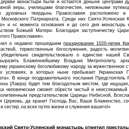
Церкви монастыри были и остаются доныне центрами ду
вной веры, училищами благочестия, неложными путево
х духовных твердынь Православия расположено в 
Московского Патриархата. Среди них Свято-Успенская 
то» и «с момента основания и до сего дня монастырь 
ьством Божьей Матери. Благодаря заступничеству Цар
ятого Православия».
нил о недавно прошедшем
праздновании 1020-летии К
аствой, торжественные богослужения, радость молитве
убедительно свидетельствовало о единстве нашей Св
 выразить Блаженнейшему Владыке Митрополиту, архи
му украинскому боголюбивому народу за мужественное с
х условиях, в которых ныне пребывает Украинская 
ата». В конце поздравительного послания Предстоятель Р
 она (Лавра) будет тем благодатным местом, где ищуща
а человеческая сможет обрести чистый и неиссякаемый 
олитвенным предстательством Царицы Небесной, Всесла
я Церковь, да хранит Господь Вас, Ваше Блаженство, со
 и сестер, на всех путях жизни и служения вашего!»
вский Свято-Успенский монастырь отметил престол