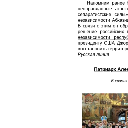
Напомним, ранее
неоправданные агрес
сепаратистские сил
независимости Абхази
В связи с этим он об
решение российских 
независимости респу
президенту США Джо
восстановить территор
Русская линия
Патриарх Але
В храмах