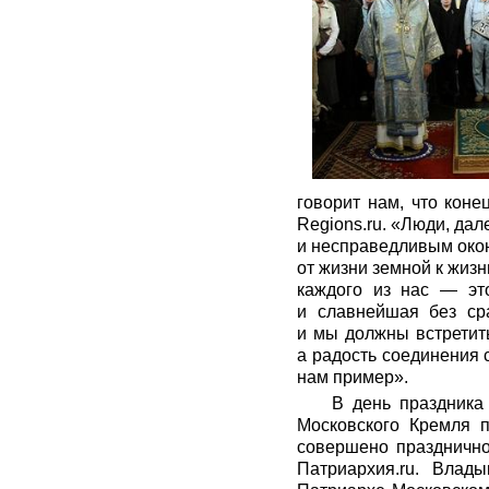
говорит нам, что кон
Regions.ru
. «Люди, дал
и несправедливым окон
от жизни земной к жиз
каждого из нас — эт
и славнейшая без ср
и мы должны встретить
а радость соединения 
нам пример».
В день праздника
Московского Кремля п
совершено празднично
Патриархия.ru
. Влады