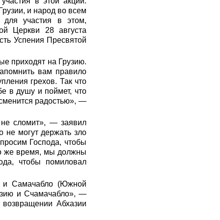
участия в этой акции.
Грузии, и народ во всем
 для участия в этом,
ой Церкви 28 августа
сть Успения Пресвятой
ые приходят на Грузию.
напомнить вам правило
пления грехов. Так что
е в душу и поймет, что
 сменится радостью», —
 не сломит», — заявил
о не могут держать зло
опросим Господа, чтобы
то же время, мы должны
ода, чтобы помиловал
и и Самачабло (Южной
азию и Счамачабло», —
о возвращении Абхазии