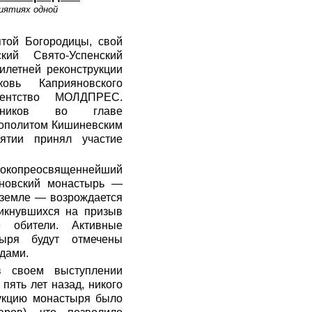
иятиях одной
ятой Богородицы, свой
кий Свято-Успенский
илетней реконструкции
овь Каприяновского
гентство МОЛДПРЕС.
нников во главе
ополитом Кишиневским
ятии принял участие
окопреосвященнейший
яновский монастырь —
 земле — возрождается
ликнувшихся на призыв
е обители. Активные
тыря будут отмечены
дами.
 своем выступлении
пять лет назад, никого
рукцию монастыря было