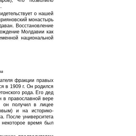
ров), что позволило
.
идетельствует о нашей
прияновский монастырь
даван. Восстановление
рождение Молдавии как
еменной национальной
ра
дателя фракции правых
я в 1909 г.
Он родился
тонского рода. Его дед
н в православной вере
е он получил в лицее
овым) и на историко-
а. После университета
, некоторое время был