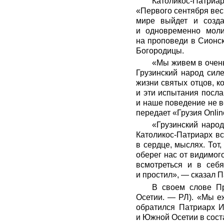
Католикос-Патриар
«Первого сентября весь
мире выйдет и созда
и одновременно моли
на проповеди в Сионс
Богородицы.
«Мы живем в очень
Грузинский народ сил
жизни святых отцов, к
и эти испытания посла
и наше поведение не в
передает «Грузия Onlin
«Грузинский народ
Католикос-Патриарх вс
в сердце, мыслях. Тот
оберег нас от видимог
всмотреться и в себ
и простил», — сказал П
В своем слове Пр
Осетии. — РЛ). «Мы е
обратился Патриарх И
и Южной Осетии в сост