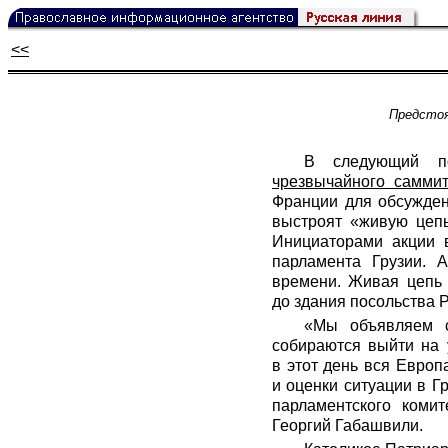
<<
Предстоя
В следующий по
чрезвычайного самми
Франции для обсужде
выстроят «живую цепь
Инициаторами акции 
парламента Грузии. 
времени. Живая цепь 
до здания посольства Р
«Мы объявляем с
собираются выйти на 
в этот день вся Евро
и оценки ситуации в Г
парламентского комит
Георгий Габашвили.