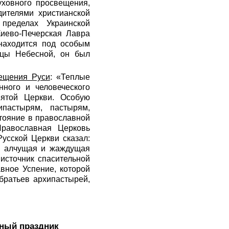
ховного просвещения,
дителями христианской
пределах Украинской
Киево-Печерская Лавра
находится под особым
ицы Небесной, он был
рещения Руси
: «Теплые
нного и человеческого
ятой Церкви. Особую
пастырям, пастырям,
тояние в православной
Православная Церковь
усской Церкви сказал:
я, алчущая и жаждущая
источник спасительной
вное Успение, которой
братьев архипастырей,
ьный праздник