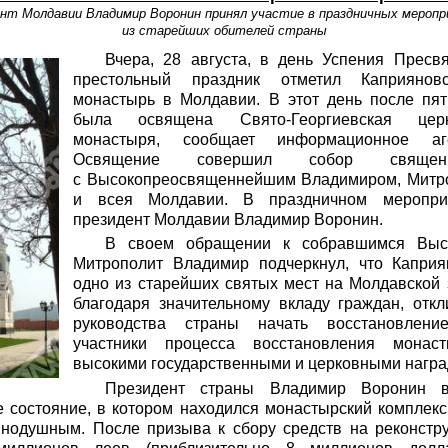
нт Молдавии Владимир Воронин принял участие в праздничных меропр
из старейших обителей страны
Вчера, 28 августа, в день Успения Пресв
престольный праздник отметил Каприяновс
монастырь в Молдавии. В этот день после пят
была освящена Свято-Георгиевская церк
монастыря, сообщает информационное а
Освящение совершил собор свяще
с Высокопреосвященнейшим Владимиром, Митр
и всея Молдавии. В праздничном меропри
президент Молдавии Владимир Воронин.
В своем обращении к собравшимся Выс
Митрополит Владимир подчеркнул, что Капри
одно из старейших святых мест на Молдавской
благодаря значительному вкладу граждан, отк
руководства страны начать восстановлени
участники процесса восстановления монас
высокими государственными и церковными награ
Президент страны Владимир Воронин в
е состояние, в котором находился монастырский комплекс 
внодушным. После призыва к сбору средств на реконст