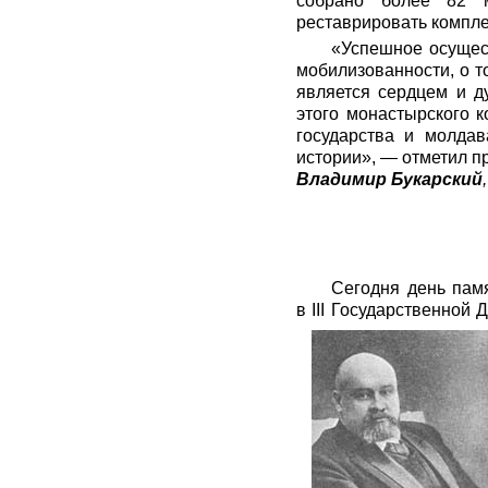
собрано более 82 м
реставрировать компле
«Успешное осущест
мобилизованности, о 
является сердцем и д
этого монастырского 
государства и молда
истории», — отметил 
Владимир Букарский
Сегодня день пам
в III Государственной