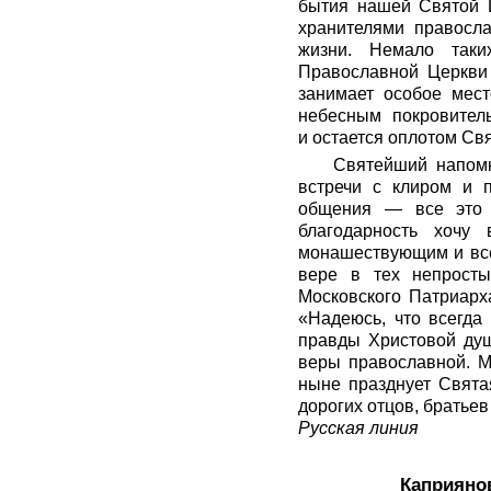
бытия нашей Святой 
хранителями правосла
жизни. Немало таки
Православной Церкви 
занимает особое мес
небесным покровител
и остается оплотом Св
Святейший напом
встречи с клиром и п
общения — все это 
благодарность хочу
монашествующим и все
вере в тех непросты
Московского Патриарх
«Надеюсь, что всегда
правды Христовой душ
веры православной. М
ныне празднует Свята
дорогих отцов, братьев
Русская линия
Каприяно