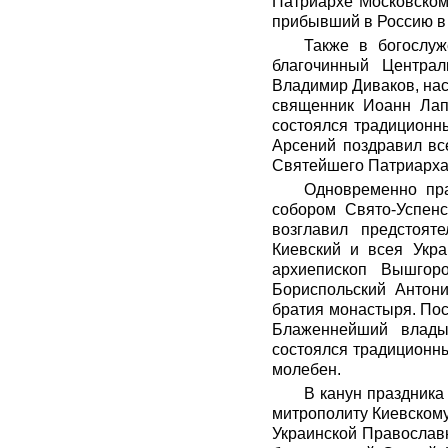
Патриархе Московском
прибывший в Россию в
Также в богослуж
благочинный Централ
Владимир Диваков, нас
священник Иоанн Лап
состоялся традиционн
Арсений поздравил вс
Святейшего Патриарха
Одновременно пр
собором Свято-Успенс
возглавил предстоят
Киевский и всея Укр
архиепископ Вышгор
Бориспольский Антони
братия монастыря. По
Блаженнейший влады
состоялся традиционн
молебен.
В канун праздника
митрополиту Киевском
Украинской Православн