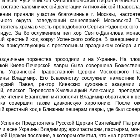
 и всея Руси епископ Филиппопольский Нифон и епископ 
 составе паломнической делегации Антиохийской Правосла
ении приняли участие благочинные г. Москвы, настоят
ьного округа, заведующий канцелярией Московской П
тоятель храма в честь преподобного Сергия Радонежского
идус. За богослужением пел хор Свято-Данилова монас
ый крестный ход вокруг Успенского собора. В завершении
ех присутствующих с престольным праздником собора и 
.
аздничные торжества проходили и на Украине. На пло
кой Киево-Печерской лавры была совершена Божествен
ель Украинской Православной Церкви Московского Па
аины Владимир. Его Блаженству сослужили наместник К
одский Павел, ректор Киевских духовных академии 
й, епископ Переяслав-Хмельницкий Александр, препода
сле чтения Евангелия митрополит Владимир обратился к в
ка совершил также диаконскую хиротонию. После око
ый крестный ход к Ближним пещерам лавры, где был сове
 Успения Предстоятель Русской Церкви Святейший Патриа
у и всея Украины Владимиру, архипастырям, пастырям, мо
ой Церкви послание, в котором отметил, что «на протяжен