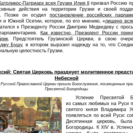
Католикос-Патриарх всея Грузии Илия II
призвал Россию п
сивные действия на территории Грузии и своей подде
ы». Позже он осудил
постановление российских парлам
и и Южной Осетии, которое, по его мнению, «
лишено вся
ратился к Президенту России Дмитрию Медведеву с прось
парламентариев.
Как известно, Президент России прин
блик
. Предстоятель Грузинской Церкви, в свою очер
рджу Бушу
, в котором выразил надежду на то, что Соед
иальную целостность Грузии.
ксий: Святая Церковь празднует молитвенное предс
Небесной
 Русской Православной Церкви прошли Богослужения, посвященные пра
Пресвятой Богородицы
Успение Пресвятой 
из самых любимых на Руси п
святого князя Владимира У
появляться по всей Руси: с
Десятинная церковь, был
Богородицы. К XIV в. Успен