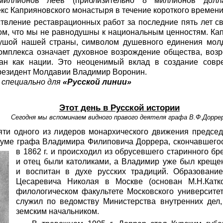
иллионов леев (приблизительно 8 миллионов долла
кс Каприяновского монастыря в течение короткого времени
вление реставрационных работ за последние пять лет св
том, что мы не равнодушны к национальным ценностям. Ка
ушой нашей страны, символом душевного единения мол
комплекса означает духовное возрождение общества, воз
ван как нации. Это неоценимый вклад в создание совр
президент Молдавии Владимир Воронин.
, специально для
«Русской линии»
Этот день в Русской истории
Сегодня мы вспоминаем видного правого деятеля графа В.Ф.Дорре
яти одного из лидеров монархического движения предсе
 Думе графа Владимира Филиповича Доррера, скончавшегос
в 1862 г. и происходил из обрусевшего старинного бре
и отец были католиками, а Владимир уже был креще
и воспитан в духе русских традиций. Образовани
Цесаревича Николая в Москве (основан М.Н.Катк
филологическом факультете Московского университет
служил по ведомству Министерства внутренних дел
земским начальником.