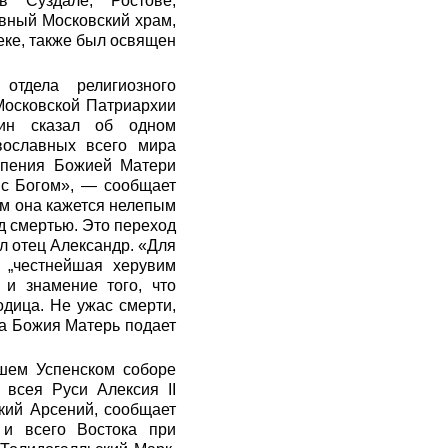
 Суздале, Ростове,
авный Московский храм,
еке, также был освящен
отдела религиозного
Московской Патриархии
зин сказал об одном
вославных всего мира
Успения Божией Матери
 с Богом», — сообщает
 им она кажется нелепым
д смертью. Это переход
л отец Александр. «Для
 „честнейшая херувим
и знамение того, что
одица. Не ужас смерти,
ма Божия Матерь подает
ршем Успенском соборе
 всея Руси Алексия II
кий Арсений, сообщает
 и всего Востока при