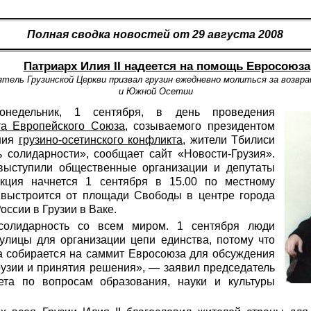
Полная сводка новостей от 29 августа 2008
Патриарх Илия II надеется на помощь Евросоюза
тель Грузинской Церкви призвал грузин ежедневно молиться за возвр
и Южной Осетии
недельник, 1 сентября, в день проведения
та Европейского Союза
, созываемого президентом
ния
грузино-осетинского конфликта
, жители Тбилиси
 солидарности», сообщает сайт «Новости-Грузия».
выступили общественные организации и депутаты
Акция начнется 1 сентября в 15.00 по местному
выстроится от площади Свободы в центре города
оссии в Грузии в Ваке.
олидарность со всем миром. 1 сентября люди
улицы для организации цепи единства, потому что
па собирается на саммит Евросоюза для обсуждения
рузии и принятия решения», — заявил председатель
ета по вопросам образования, науки и культуры