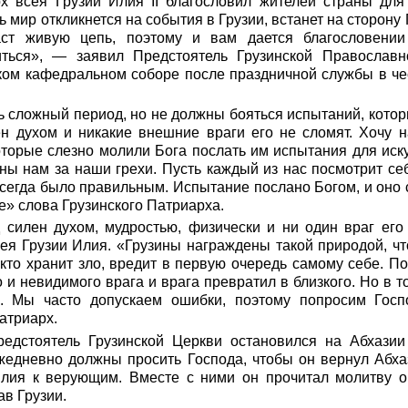
х всея Грузии Илия II благословил жителей страны для 
 мир откликнется на события в Грузии, встанет на сторону 
ст живую цепь, поэтому и вам дается благословении
ться», — заявил Предстоятель Грузинской Православн
ком кафедральном соборе после праздничной службы в че
 сложный период, но не должны бояться испытаний, котор
ен духом и никакие внешние враги его не сломят. Хочу 
оторые слезно молили Бога послать им испытания для иску
ны нам за наши грехи. Пусть каждый из нас посмотрит себ
сегда было правильным. Испытание послано Богом, и оно
e» слова Грузинского Патриарха.
 силен духом, мудростью, физически и ни один враг его
ея Грузии Илия. «Грузины награждены такой природой, чт
, кто хранит зло, вредит в первую очередь самому себе. П
о и невидимого врага и врага превратил в близкого. Но в 
я. Мы часто допускаем ошибки, поэтому попросим Госп
атриарх.
едстоятель Грузинской Церкви остановился на Абхази
жедневно должны просить Господа, чтобы он вернул Абх
лия к верующим. Вместе с ними он прочитал молитву 
ав Грузии.