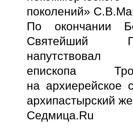
поколений» С.В.Ма
По окончании Бо
Святейший П
напутствовал н
епископа Тро
на архиерейское 
архипастырский же
Седмица.Ru