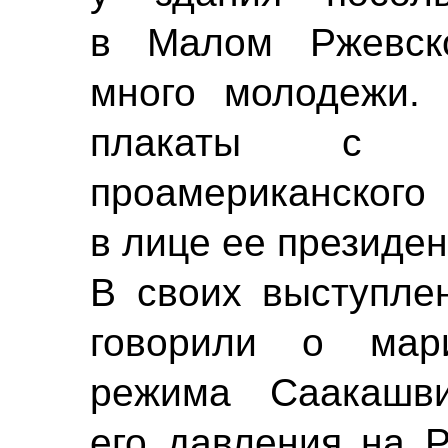
в Малом Ржевск
много молодежи.
плакаты с н
проамериканског
в лице ее президе
В своих выступлен
говорили о мари
режима Саакашви
его давления на Р