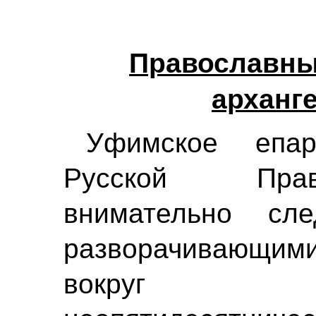
Православны
арханг
Уфимское епар
Русской Прав
внимательно сл
разворачивающи
вокруг с