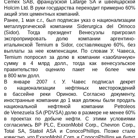
Cemex SAB, французской Lafarge SA и швейцарской
Holcim Ltd. В руки государства переходит примерно 60%
акций этих цементных компаний.
Ранее, 1 мая с.г., был подписан указ о национализации
металлургической компании Siderurgica del Orinoco
(Sidor). Тогда президент Венесуэлы пригрозил
экспроприировать долю компании аргентино-
итальянской Ternium в Sidor, составляющую 60%, без
выплаты за нее компенсации. По словам У. Чавеса,
Ternium попросил за долю в компании «заоблачную»
сумму в 4 млрд долл., тогда как венесуэльское
правительство оценило пакет не более чем
в 800 млн долл.
В январе 2007 г. У. Чавес подписал декрет
о национализации нефтяных месторождений
в бассейне реки Ориноко. Согласно документу,
иностранные компании до 1 мая должны были продать
национальной нефтяной компании Petroleos
de Venezuela SA (PDVSA) долю в размере не менее 60%
в проектах по добыче нефти. С этими условиями
согласились BP PLC, ExxonMobil Corp., Chevron Corp.,
Total SA, Statoil ASA и ConocoPhillips. Позже стало
известно, что ExxonMobil Corp. и ConocoPhillips не будут