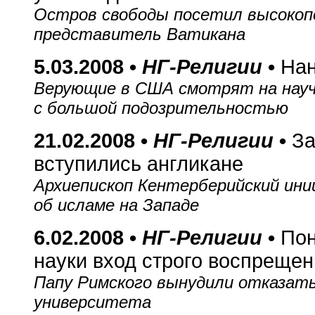
Остров свободы посетил высоко
представитель Ватикана
5.03.2008 •
НГ-Религии
•
Нан
Верующие в США смотрят на нау
с большой подозрительностью
21.02.2008 •
НГ-Религии
•
За
вступились англикане
Архиепископ Кентерберийский ини
об исламе на Западе
6.02.2008 •
НГ-Религии
•
Пон
науки вход строго воспрещен
Папу Римского вынудили отказат
университета