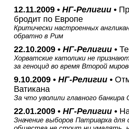
12.11.2009 •
НГ-Религии
•
Пр
бродит по Европе
Критически настроенных англикан
обратно в Рим
22.10.2009 •
НГ-Религии
•
Те
Хорватские католики не признают
за геноцид во время Второй миров
9.10.2009 •
НГ-Религии
•
От
Ватикана
За что уволили главного банкира
22.01.2009 •
НГ-Религии
•
На
Значение выборов Патриарха для 
общества не стоит ни умалять, 